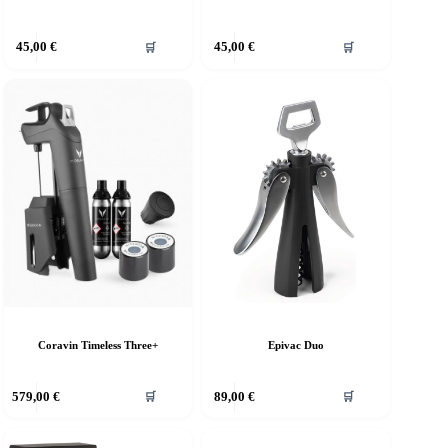
45,00
€
45,00
€
🛒
🛒
Coravin Timeless Three+
Epivac Duo
579,00
€
89,00
€
🛒
🛒