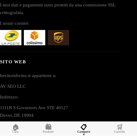
I tuoi dati e pagamenti sono protetti da una connessione SSL
crittografata.
I nostri corrieri
SITO WEB
bevitoridivino.it appartiene a:
AV SEO LLC
Indirizzo:
1111B S Governors Ave STE 40127
Dover, DE 19904
USA
🏠
🛍️
📋
🛒
Casa
Prodotti
Categorie
Carrello