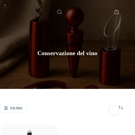
Salta
Home
al
contenuto
Carrello
Conservazione del vino
FILTRO