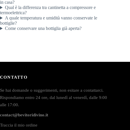
in casa?
Qual è la differenza tra cantinetta a compressore e
termoelettrica?
A quale temperatura e umidità vanno conservate le
bottiglie?
Come conservare una bottiglia già aperta?
CONTATTO
Se hai domande o suggerimenti, non esitare a contattarci.
Rispondiamo entro 24 ore, dal lunedì al venerdì, dalle 9:00
alle 17:00.
contact@bevitoridivino.it
Traccia il mio ordine