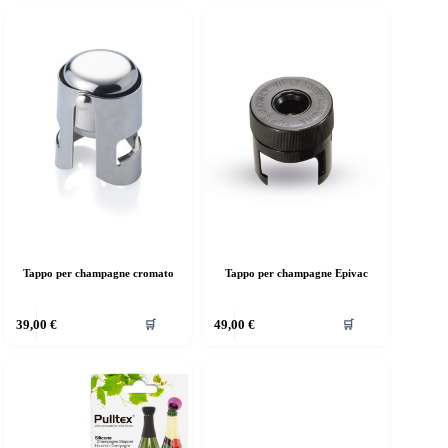
Tappo per champagne cromato
Tappo per champagne Epivac
39,00
€
49,00
€
🛒
🛒