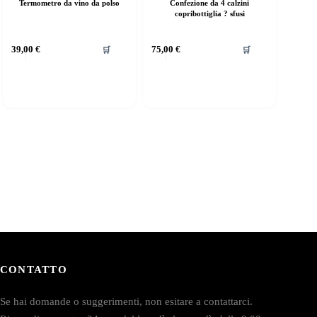
Termometro da vino da polso
Confezione da 4 calzini
copribottiglia ? sfusi
39,00
€
75,00
€
🛒
🛒
CONTATTO
Se hai domande o suggerimenti, non esitare a contattarci.