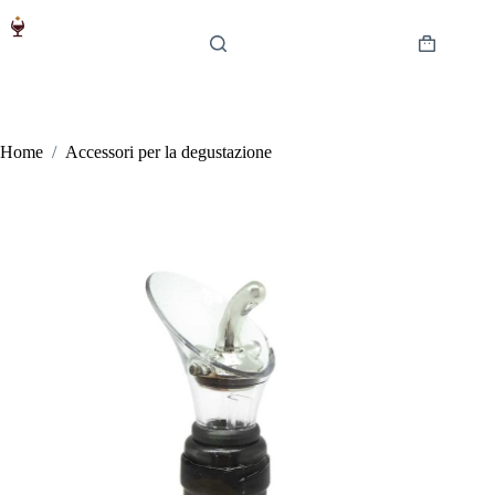
Salta
al
contenuto
Carrello
Home
/
Accessori per la degustazione