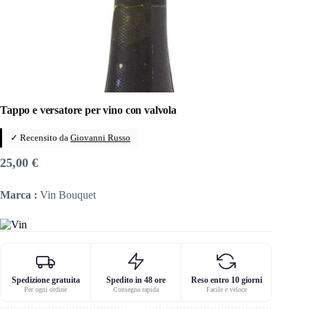
Tappo e versatore per vino con valvola
✓ Recensito da
Giovanni Russo
25,00
€
Marca :
Vin Bouquet
Spedizione gratuita
Spedito in 48 ore
Reso entro 10 giorni
Per ogni ordine
Consegna rapida
Facile e veloce