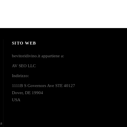
SITO WEB
bevitoridivino.it appartiene a:
AV SEO LLC
Indirizzo:
1111B S Governors Ave STE 40127
Dover, DE 19904
USA
na