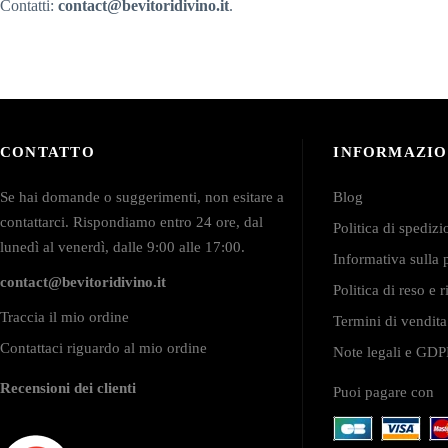
Contatti:
contact@bevitoridivino.it
.
CONTATTO
INFORMAZIO
Se hai domande o suggerimenti, non esitare a
Blog
contattarci. Rispondiamo entro 24 ore, dal
Politica di spediz
lunedì al venerdì, dalle 9:00 alle 17:00.
Informativa sulla 
contact@bevitoridivino.it
Politica di reso e
Traccia il mio ordine
Termini di vendita
Contattaci riguardo al mio ordine
Note legali e GD
Recensioni dei clienti
Puoi pagare con