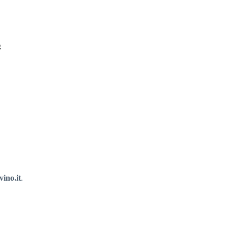
ino.it
.