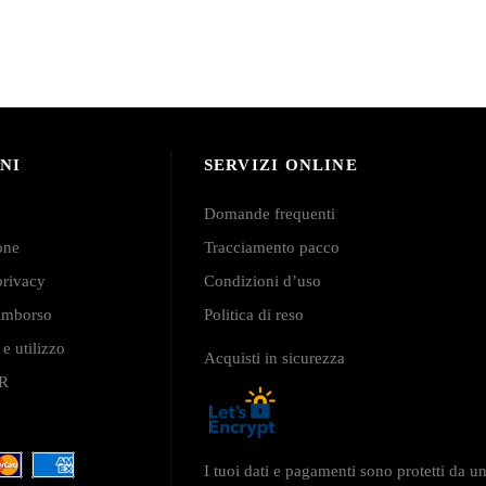
NI
SERVIZI ONLINE
Domande frequenti
ione
Tracciamento pacco
privacy
Condizioni d’uso
 rimborso
Politica di reso
 e utilizzo
Acquisti in sicurezza
PR
I tuoi dati e pagamenti sono protetti da u