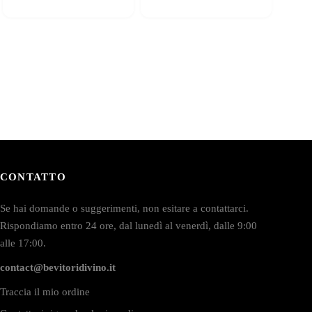
CONTATTO
Se hai domande o suggerimenti, non esitare a contattarci.
Rispondiamo entro 24 ore, dal lunedì al venerdì, dalle 9:00
alle 17:00.
contact@bevitoridivino.it
Traccia il mio ordine