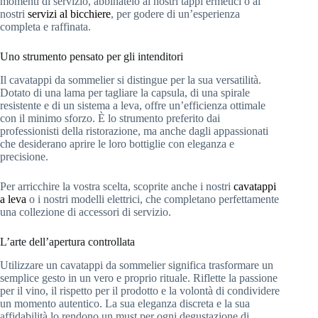
momenti di servizio, abbinatelo ai nostri tappi ermetici o ai
nostri
servizi al bicchiere
, per godere di un’esperienza
completa e raffinata.
Uno strumento pensato per gli intenditori
Il cavatappi da sommelier si distingue per la sua versatilità.
Dotato di una lama per tagliare la capsula, di una spirale
resistente e di un sistema a leva, offre un’efficienza ottimale
con il minimo sforzo. È lo strumento preferito dai
professionisti della ristorazione, ma anche dagli appassionati
che desiderano aprire le loro bottiglie con eleganza e
precisione.
Per arricchire la vostra scelta, scoprite anche i nostri
cavatappi
a leva
o i nostri modelli elettrici, che completano perfettamente
una collezione di accessori di servizio.
L’arte dell’apertura controllata
Utilizzare un cavatappi da sommelier significa trasformare un
semplice gesto in un vero e proprio rituale. Riflette la passione
per il vino, il rispetto per il prodotto e la volontà di condividere
un momento autentico. La sua eleganza discreta e la sua
affidabilità lo rendono un must per ogni degustazione di