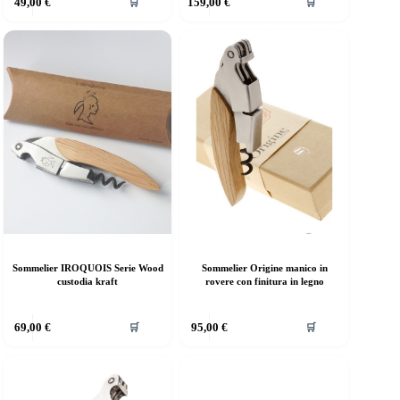
49,00
€
159,00
€
🛒
🛒
Sommelier IROQUOIS Serie Wood
Sommelier Origine manico in
custodia kraft
rovere con finitura in legno
69,00
€
95,00
€
🛒
🛒