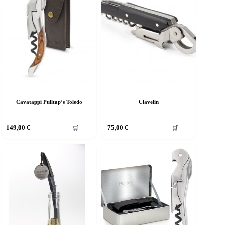
Cavatappi Pulltap’s Toledo
Clavelin
149,00
€
75,00
€
🛒
🛒