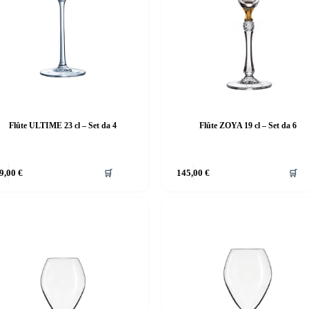
Flûte ULTIME 23 cl – Set da 4
Flûte ZOYA 19 cl – Set da 6
9,00
€
🛒
145,00
€
🛒