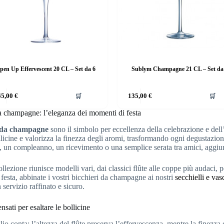
pen Up Effervescent 20 CL – Set da 6
Sublym Champagne 21 CL – Set da
65,00
€
🛒
135,00
€
🛒
a champagne: l’eleganza dei momenti di festa
i da champagne
sono il simbolo per eccellenza della celebrazione e dell’
ollicine e valorizza la finezza degli aromi, trasformando ogni degustazio
 un compleanno, un ricevimento o una semplice serata tra amici, aggiung
llezione riunisce modelli vari, dai classici flûte alle coppe più audaci, per
festa, abbinate i vostri bicchieri da champagne ai nostri
secchielli e vas
 servizio raffinato e sicuro.
nsati per esaltare le bollicine
io conta: l’altezza del flûte preserva l’effervescenza, mentre la finezza d