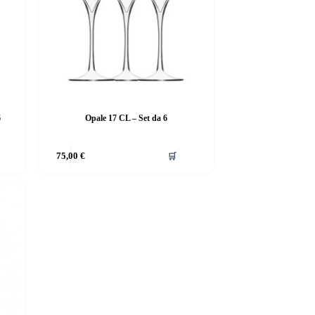
6
Opale 17 CL – Set da 6
75,00
€
🛒