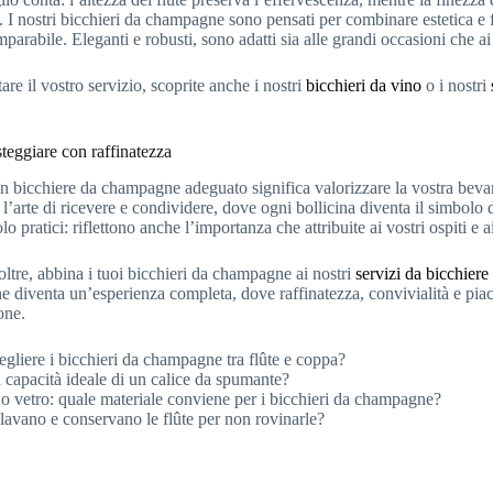
I nostri bicchieri da champagne sono pensati per combinare estetica e f
mparabile. Eleganti e robusti, sono adatti sia alle grandi occasioni che a
re il vostro servizio, scoprite anche i nostri
bicchieri da vino
o i nostri
steggiare con raffinatezza
un bicchiere da champagne adeguato significa valorizzare la vostra bev
 l’arte di ricevere e condividere, dove ogni bollicina diventa il simbolo
o pratici: riflettono anche l’importanza che attribuite ai vostri ospiti e a
oltre, abbina i tuoi bicchieri da champagne ai nostri
servizi da bicchiere
e diventa un’esperienza completa, dove raffinatezza, convivialità e pia
one.
gliere i bicchieri da champagne tra flûte e coppa?
a capacità ideale di un calice da spumante?
o o vetro: quale materiale conviene per i bicchieri da champagne?
lavano e conservano le flûte per non rovinarle?