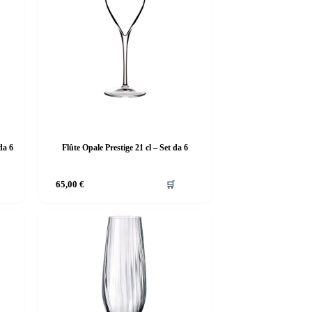
da 6
Flûte Opale Prestige 21 cl – Set da 6
65,00
€
🛒