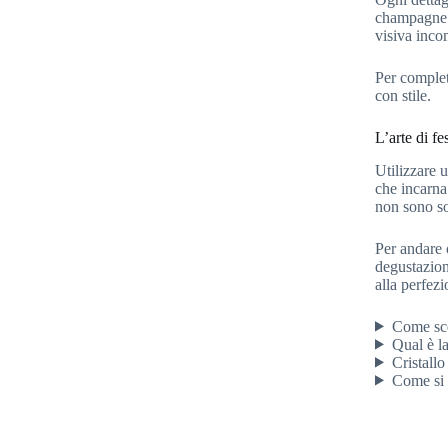
champagne. 
visiva inco
Per completa
con stile.
L’arte di fe
Utilizzare 
che incarna
non sono sol
Per andare 
degustazion
alla perfezi
Come sce
Qual è l
Cristall
Come si 