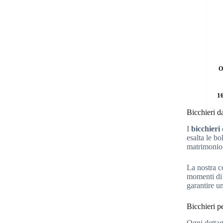
O
1
Bicchieri d
I
bicchier
esalta le b
matrimonio,
La nostra co
momenti di 
garantire un
Bicchieri pe
Ogni dettagl