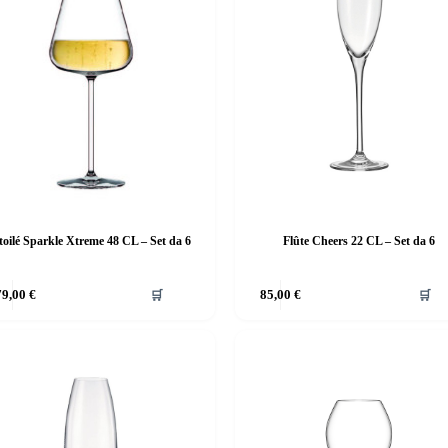
toilé Sparkle Xtreme 48 CL – Set da 6
Flûte Cheers 22 CL – Set da 6
79,00
€
🛒
85,00
€
🛒