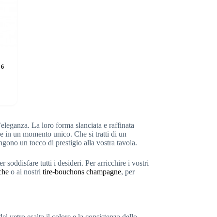
 6
eleganza. La loro forma slanciata e raffinata
ne in un momento unico. Che si tratti di un
ono un tocco di prestigio alla vostra tavola.
 soddisfare tutti i desideri. Per arricchire i vostri
che
o ai nostri
tire-bouchons champagne
, per
el vetro esalta il colore e la consistenza dello