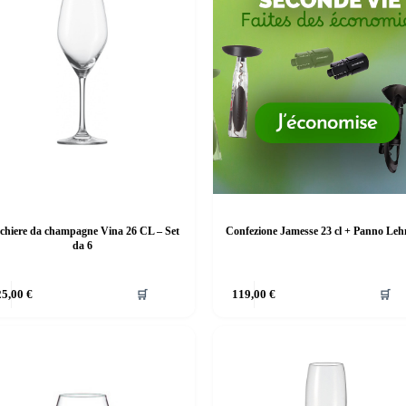
cchiere da champagne Vina 26 CL – Set
Confezione Jamesse 23 cl + Panno Le
da 6
25,00
€
🛒
119,00
€
🛒