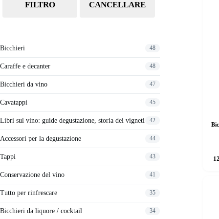
FILTRO
CANCELLARE
Bicchieri
48
Caraffe e decanter
48
Bicchieri da vino
47
Cavatappi
45
Libri sul vino: guide degustazione, storia dei vigneti
42
Bi
Accessori per la degustazione
44
Tappi
43
1
Conservazione del vino
41
Tutto per rinfrescare
35
Bicchieri da liquore / cocktail
34