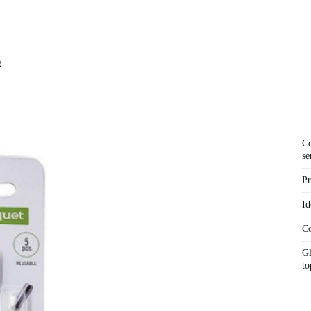
Co
se
Pr
Id
Co
Gl
to