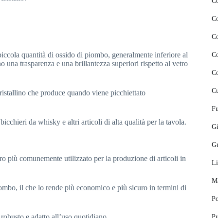
Co
Co
Co
 piccola quantità di ossido di piombo, generalmente inferiore al
Co
 una trasparenza e una brillantezza superiori rispetto al vetro
Co
Cu
o cristallino che produce quando viene picchiettato
Fu
chieri da whisky e altri articoli di alta qualità per la tavola.
Gi
Gu
tro più comunemente utilizzato per la produzione di articoli in
Li
Ma
iombo, il che lo rende più economico e più sicuro in termini di
P
 robusto e adatto all’uso quotidiano.
Pu