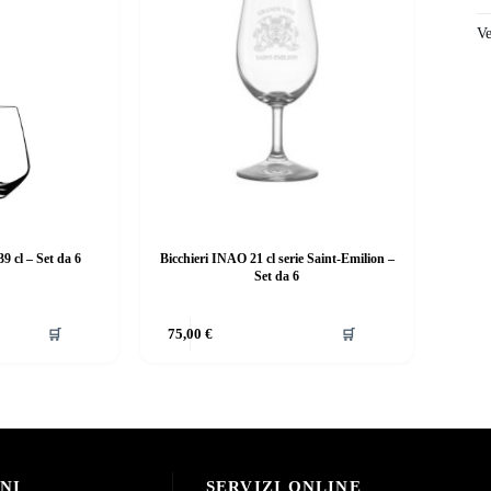
Ve
39 cl – Set da 6
Bicchieri INAO 21 cl serie Saint-Emilion –
Set da 6
🛒
75,00
€
🛒
NI
SERVIZI ONLINE