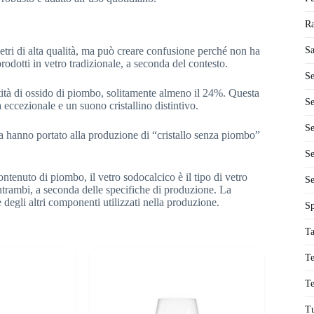
Ra
etri di alta qualità, ma può creare confusione perché non ha
Sa
 prodotti in vetro tradizionale, a seconda del contesto.
Se
tità di ossido di piombo, solitamente almeno il 24%. Questa
Se
 eccezionale e un suono cristallino distintivo.
Se
zza hanno portato alla produzione di “cristallo senza piombo”
Se
contenuto di piombo, il vetro sodocalcico è il tipo di vetro
Se
entrambi, a seconda delle specifiche di produzione. La
 degli altri componenti utilizzati nella produzione.
Sp
Ta
T
Te
Tu