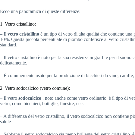
Ecco una panoramica di queste differenze:
1. Vetro cristallino:
– Il
vetro cristallino
è un tipo di vetro di alta qualità che contiene una
10%. Questa piccola percentuale di piombo conferisce al vetro cristallino
standard.
– Il vetro cristallino è noto per la sua resistenza ai graffi e per il suon
delicatamente.
– È comunemente usato per la produzione di bicchieri da vino, caraffe, bic
2. Vetro sodocalcico (vetro comune):
– Il vetro
sodocalcico
, noto anche come vetro ordinario, è il tipo di ve
vetro, come bicchieri, bottiglie, finestre, ecc.
– A differenza del vetro cristallino, il vetro sodocalcico non contiene p
salute.
– Sebbene il vetro sodocalcico sia meno brillante del vetro cristallino, è