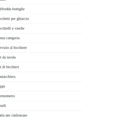
ffredda bottiglie
cchetti per ghiaccio
cchielli e vasche
nza categoria
rvizio al bicchiere
t da tavola
t di bicchieri
utacchiera
ppi
ermometro
ssili
tto per rinfrescare