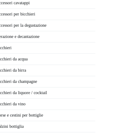
cessori cavatappi
cessori per bicchieri
cessori per la degustazione
razione e decantazione
cchieri
cchieri da acqua
cchieri da birra
cchieri da champagne
cchieri da liquore / cocktail
cchieri da vino
rse e cestini per bottiglie
lzini bottiglia