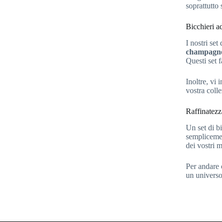
soprattutto 
Bicchieri a
I nostri se
champagn
Questi set f
Inoltre, vi 
vostra colle
Raffinatezz
Un set di b
semplicemen
dei vostri 
Per andare o
un universo