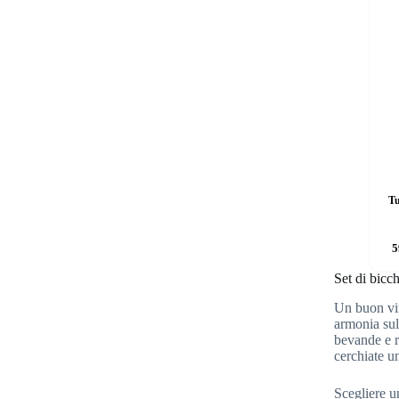
Tu
5
Set di bicch
Un buon vin
armonia sul
bevande e ri
cerchiate un
Scegliere u