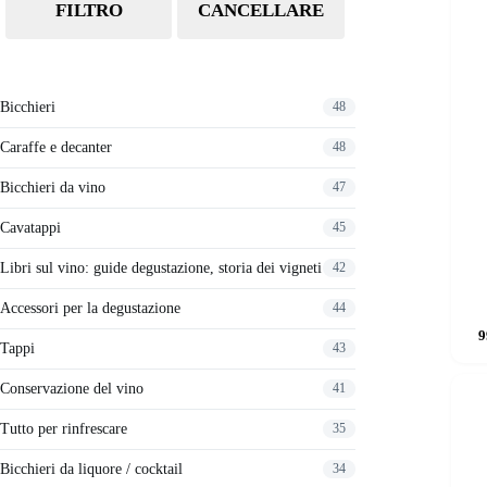
FILTRO
CANCELLARE
Bicchieri
48
Caraffe e decanter
48
Bicchieri da vino
47
Cavatappi
45
Libri sul vino: guide degustazione, storia dei vigneti
42
Accessori per la degustazione
44
9
Tappi
43
Conservazione del vino
41
Tutto per rinfrescare
35
Bicchieri da liquore / cocktail
34