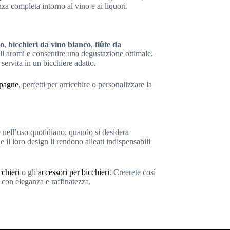
nza completa intorno al vino e ai liquori.
so
,
bicchieri da vino bianco
,
flûte da
gli aromi e consentire una degustazione ottimale.
 servita in un bicchiere adatto.
mpagne
, perfetti per arricchire o personalizzare la
e nell’uso quotidiano, quando si desidera
il loro design li rendono alleati indispensabili
cchieri
o gli
accessori per bicchieri
. Creerete così
 con eleganza e raffinatezza.