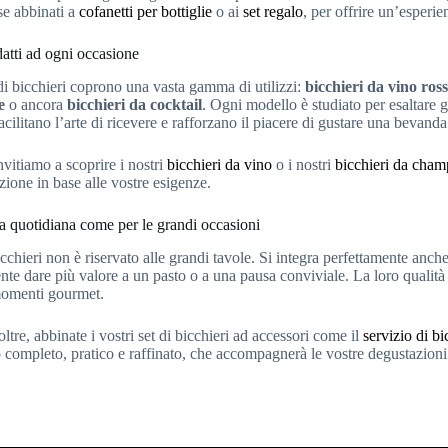
se abbinati a
cofanetti per bottiglie
o ai
set regalo
, per offrire un’esperie
datti ad ogni occasione
t di bicchieri coprono una vasta gamma di utilizzi:
bicchieri da vino ros
e
o ancora
bicchieri da cocktail
. Ogni modello è studiato per esaltare 
acilitano l’arte di ricevere e rafforzano il piacere di gustare una bevanda
invitiamo a scoprire i nostri
bicchieri da vino
o i nostri
bicchieri da cha
zione in base alle vostre esigenze.
a quotidiana come per le grandi occasioni
icchieri non è riservato alle grandi tavole. Si integra perfettamente anch
te dare più valore a un pasto o a una pausa conviviale. La loro qualità e 
momenti gourmet.
ltre, abbinate i vostri set di bicchieri ad accessori come il
servizio di bi
 completo, pratico e raffinato, che accompagnerà le vostre degustazioni