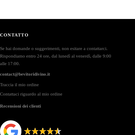
CONTATTO
Se hai domande o suggerimenti, non esitare a contattarci.
Rispondiamo entro 24 ore, dal lunedì al venerdì, dalle 9:00
alle 17:00.
contact@bevitoridivino.it
Traccia il mio ordine
Contattaci riguardo al mio ordine
Recensioni dei clienti