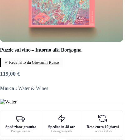
Puzzle sul vino – Intorno alla Borgogna
✓ Recensito da
Giovanni Russo
119,00
€
Marca :
Water & Wines
Spedizione gratuita
Spedito in 48 ore
Reso entro 10 giorni
Per ogni ordine
Consegna rapida
Facile e veloce