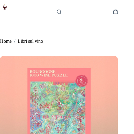
Salta
al
contenuto
Carrello
Home
/
Libri sul vino