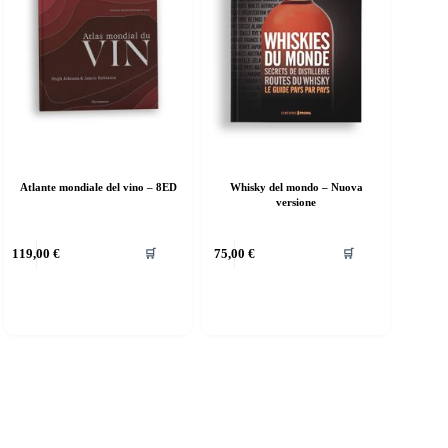
Atlante mondiale del vino – 8ED
Whisky del mondo – Nuova
versione
119,00
€
75,00
€
🛒
🛒