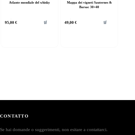
Atlante mondiale del whisky
Mappa dei vigneti Sauternes &
Barsac 30×40
95,00
€
49,00
€
🛒
🛒
CONTATTO
Se hai domande o suggerimenti, non esitare a contattarci.