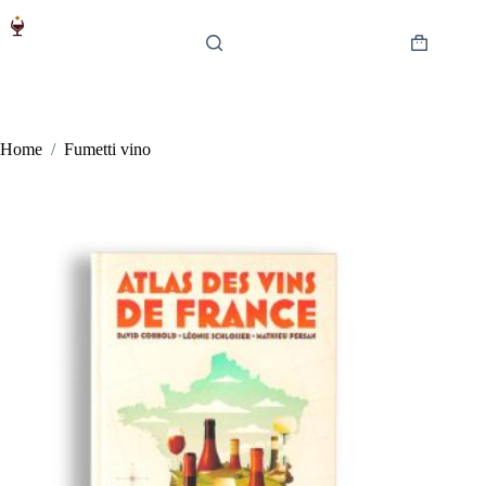
Salta
al
contenuto
Carrello
Home
/
Fumetti vino