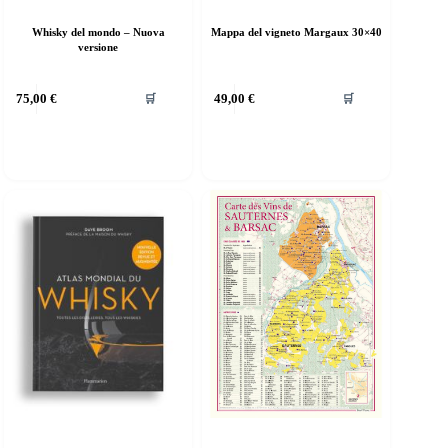
Whisky del mondo – Nuova
Mappa del vigneto Margaux 30×40
versione
75,00
€
49,00
€
🛒
🛒