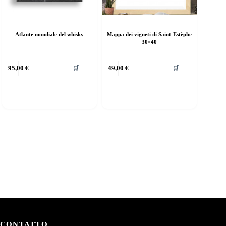
Atlante mondiale del whisky
Mappa dei vigneti di Saint-Estèphe
30×40
95,00
€
49,00
€
🛒
🛒
CONTATTO