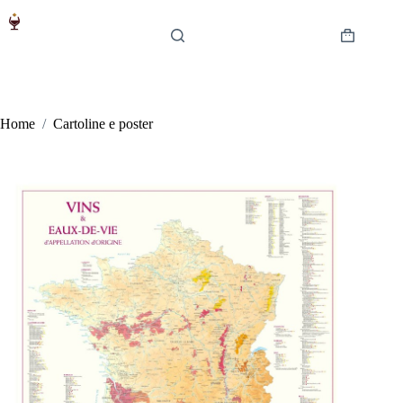
Salta
al
contenuto
Carrello
Home
/
Cartoline e poster