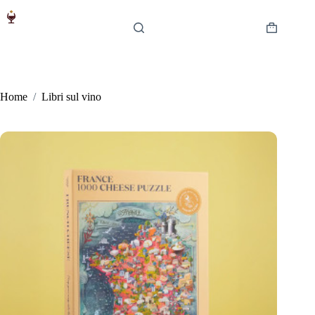
Salta
al
contenuto
Carrello
Home
/
Libri sul vino