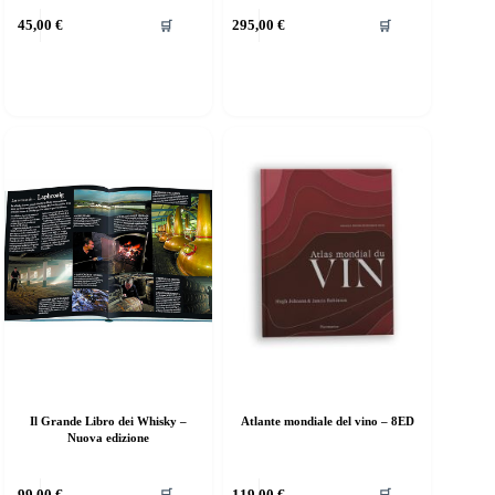
45,00
€
295,00
€
🛒
🛒
Il Grande Libro dei Whisky –
Atlante mondiale del vino – 8ED
Nuova edizione
99,00
€
119,00
€
🛒
🛒