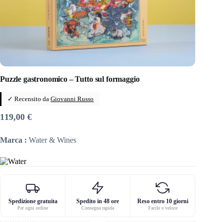
Puzzle gastronomico – Tutto sul formaggio
✓ Recensito da
Giovanni Russo
119,00
€
Marca :
Water & Wines
Spedizione gratuita
Spedito in 48 ore
Reso entro 10 giorni
Per ogni ordine
Consegna rapida
Facile e veloce