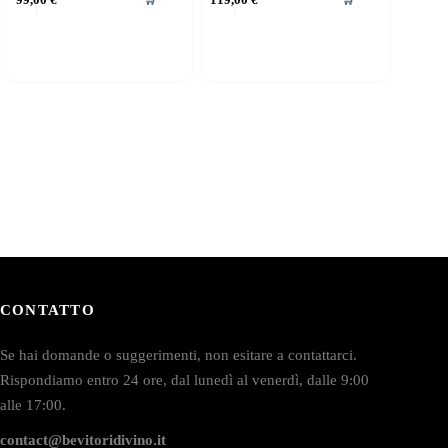
CONTATTO
Se hai domande o suggerimenti, non esitare a contattarci.
Rispondiamo entro 24 ore, dal lunedì al venerdì, dalle 9:00
alle 17:00.
contact@bevitoridivino.it