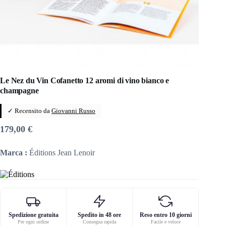
Le Nez du Vin Cofanetto 12 aromi di vino bianco e
champagne
✓ Recensito da
Giovanni Russo
179,00
€
Marca :
Éditions Jean Lenoir
Spedizione gratuita
Spedito in 48 ore
Reso entro 10 giorni
Per ogni ordine
Consegna rapida
Facile e veloce