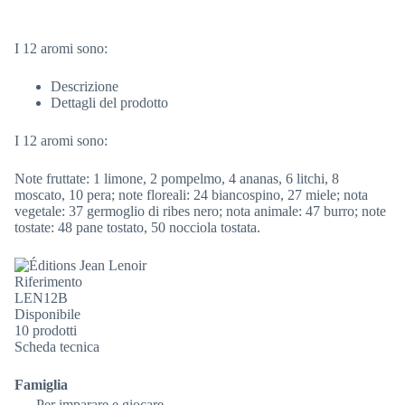
I 12 aromi sono:
Descrizione
Dettagli del prodotto
I 12 aromi sono:
Note fruttate:
1 limone, 2 pompelmo, 4 ananas, 6 litchi, 8
moscato, 10 pera;
note floreali:
24 biancospino, 27 miele; nota
vegetale: 37 germoglio di ribes nero;
nota animale:
47 burro;
note
tostate:
48 pane tostato, 50 nocciola tostata.
Riferimento
LEN12B
Disponibile
10 prodotti
Scheda tecnica
Famiglia
Per imparare e giocare