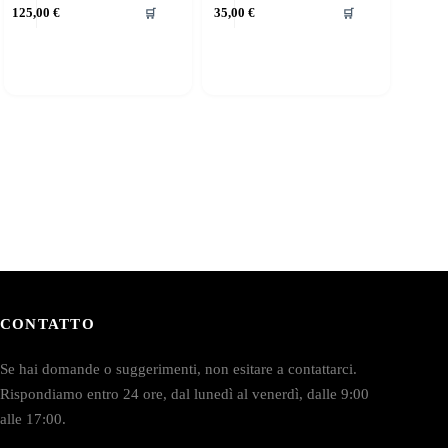
125,00
€
35,00
€
🛒
🛒
CONTATTO
Se hai domande o suggerimenti, non esitare a contattarci.
Rispondiamo entro 24 ore, dal lunedì al venerdì, dalle 9:00
alle 17:00.