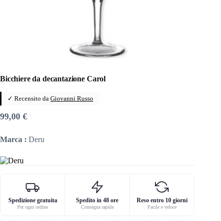
Bicchiere da decantazione Carol
✓ Recensito da
Giovanni Russo
99,00
€
Marca :
Deru
Spedizione gratuita
Spedito in 48 ore
Reso entro 10 giorni
Per ogni ordine
Consegna rapida
Facile e veloce