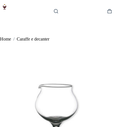
Salta
al
contenuto
Carrello
Home
/
Caraffe e decanter