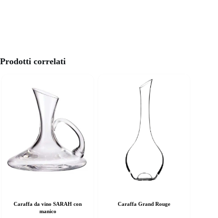
Prodotti correlati
Caraffa da vino SARAH con
Caraffa Grand Rouge
manico