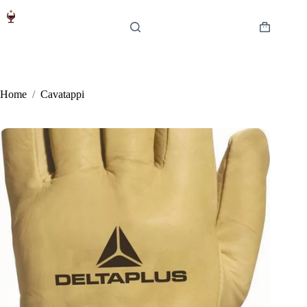
Salta
al
contenuto
Carrello
Home
/
Cavatappi