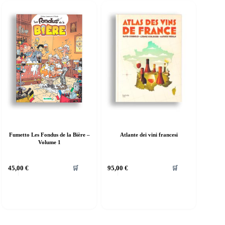
Fumetto Les Fondus de la Bière –
Atlante dei vini francesi
Volume 1
45,00
€
95,00
€
🛒
🛒