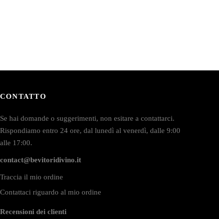
CONTATTO
Se hai domande o suggerimenti, non esitare a contattarci.
Rispondiamo entro 24 ore, dal lunedì al venerdì, dalle 9:00
alle 17:00.
contact@bevitoridivino.it
Traccia il mio ordine
Contattaci riguardo al mio ordine
Recensioni dei clienti