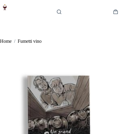
Salta
al
contenuto
Carrello
Home
/
Fumetti vino