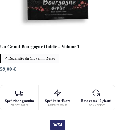
Un Grand Bourgogne Oublié – Volume 1
✓ Recensito da
Giovanni Russo
59,00
€
Spedizione gratuita
Spedito in 48 ore
Reso entro 10 giorni
Per ogni ordine
Consegna rapida
Facile e veloce