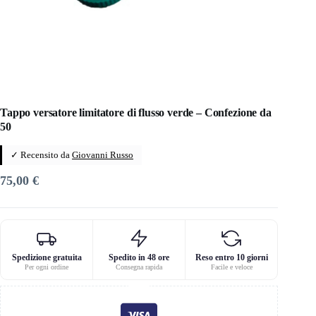
Tappo versatore limitatore di flusso verde – Confezione da
50
✓ Recensito da
Giovanni Russo
75,00
€
Spedizione gratuita
Spedito in 48 ore
Reso entro 10 giorni
Per ogni ordine
Consegna rapida
Facile e veloce