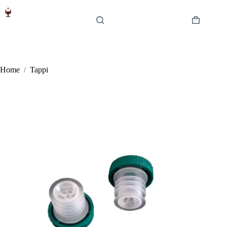
Salta
al
contenuto
Carrello
Home
/
Tappi