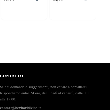
CONTATTO
Se hai domande o suggerimenti, non esitare a contattarci.
Rispondiamo entro 24 ore, dal lunedì al venerdì, dalle 9:00
alle 17:00.
contact@bevitoridivino.it