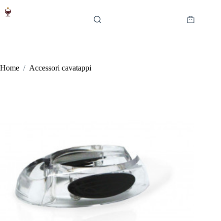
Salta
al
contenuto
Carrello
Home
/
Accessori cavatappi