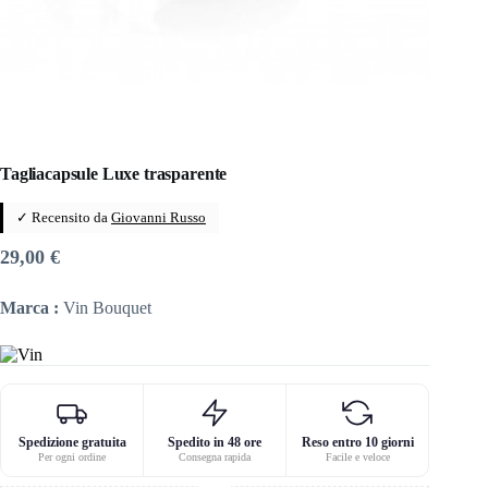
Tagliacapsule Luxe trasparente
✓ Recensito da
Giovanni Russo
29,00
€
Marca :
Vin Bouquet
Spedizione gratuita
Spedito in 48 ore
Reso entro 10 giorni
Per ogni ordine
Consegna rapida
Facile e veloce