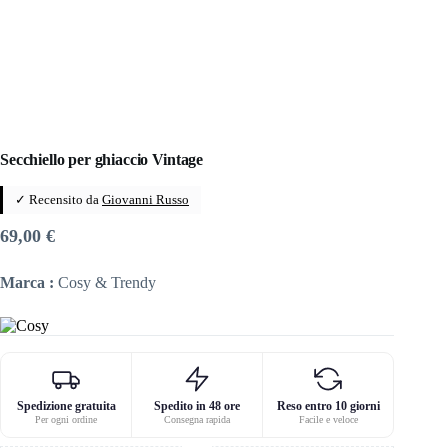
Secchiello per ghiaccio Vintage
✓ Recensito da
Giovanni Russo
69,00
€
Marca :
Cosy & Trendy
Spedizione gratuita
Spedito in 48 ore
Reso entro 10 giorni
Per ogni ordine
Consegna rapida
Facile e veloce