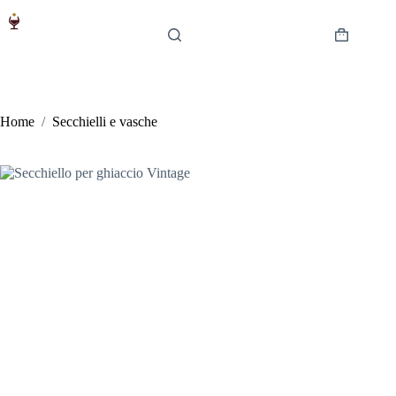
Salta
al
contenuto
Carrello
Home
/
Secchielli e vasche