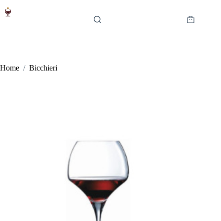
Salta
al
contenuto
Carrello
Home
/
Bicchieri