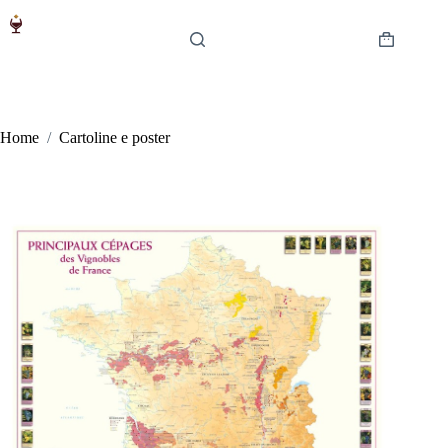
Salta
al
contenuto
Carrello
Home
/
Cartoline e poster