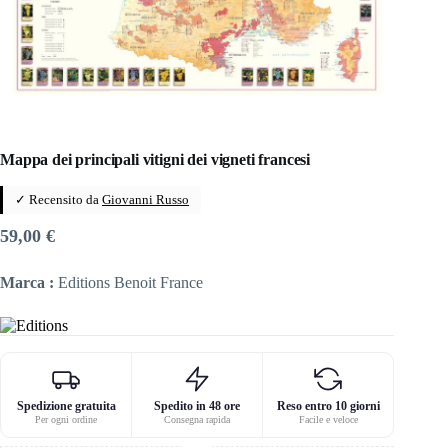
Mappa dei principali vitigni dei vigneti francesi
✓ Recensito da
Giovanni Russo
59,00
€
Marca :
Editions Benoit France
Spedizione gratuita
Spedito in 48 ore
Reso entro 10 giorni
Per ogni ordine
Consegna rapida
Facile e veloce