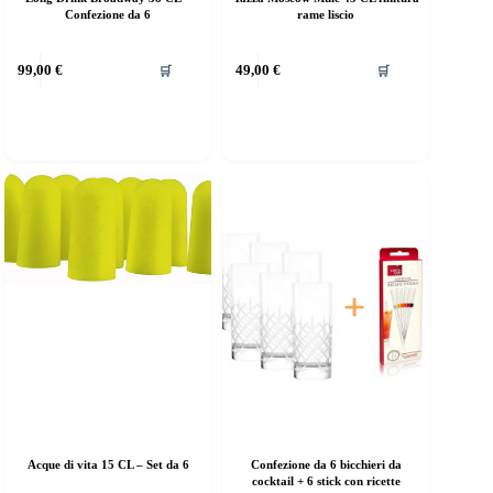
Confezione da 6
rame liscio
99,00
€
49,00
€
🛒
🛒
Acque di vita 15 CL – Set da 6
Confezione da 6 bicchieri da
cocktail + 6 stick con ricette