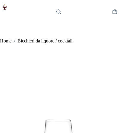
Salta
al
contenuto
Carrello
Home
/
Bicchieri da liquore / cocktail