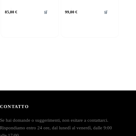
85,00
€
99,00
€
🛒
🛒
CONTATTO
Se hai domande o suggerimenti, non esitare a contattarci.
Rispondiamo entro 24 ore, dal lunedì al venerdì, dalle 9:00
alle 17:00.